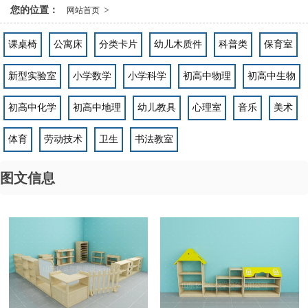
您的位置：
>
网站首页
课桌椅
公寓床
分类卡片
幼儿木质件
科普类
保育室
新型实验室
小学数学
小学科学
初高中物理
初高中生物
初高中化学
初高中地理
幼儿教具
心理室
音乐
美术
体育
劳动技术
卫生
书法教室
图文信息