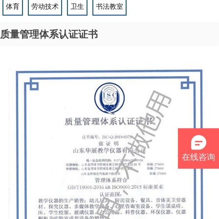
您的位置：
>
>
>
网站首页
图文信息
资质荣誉
质量管理体系认证证书
课桌椅
公寓床
分类卡片
幼儿木质件
科普类
保育室
新型实验室
小学数学
小学科学
初高中物理
初高中生物
初高中化学
初高中地理
幼儿教具
心理室
音乐
美术
体育
劳动技术
卫生
书法教室
质量管理体系认证证书
在线咨询