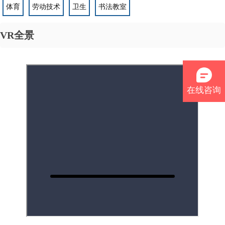
您的位置：
>
>
>
网站首页
图文信息
工程案例
VR全景
课桌椅
公寓床
分类卡片
幼儿木质件
科普类
保育室
新型实验室
小学数学
小学科学
初高中物理
初高中生物
初高中化学
初高中地理
幼儿教具
心理室
音乐
美术
在线咨询
体育
劳动技术
卫生
书法教室
VR全景